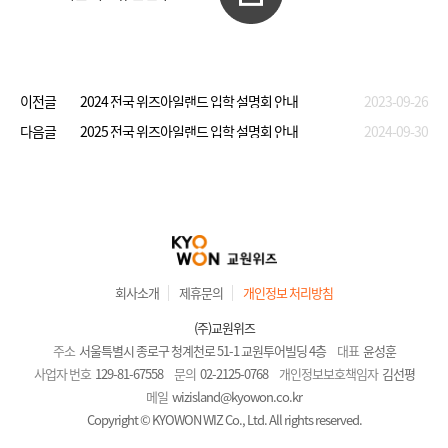
이전글
2024 전국 위즈아일랜드 입학 설명회 안내
2023-09-26
다음글
2025 전국 위즈아일랜드 입학 설명회 안내
2024-09-30
회사소개
제휴문의
개인정보 처리방침
(주)교원위즈
주소
서울특별시 종로구 청계천로 51-1 교원투어빌딩 4층
대표
윤성훈
사업자 번호
129-81-67558
문의
02-2125-0768
개인정보보호책임자
김선평
메일
wizisland@kyowon.co.kr
Copyright © KYOWON WIZ Co., Ltd. All rights reserved.